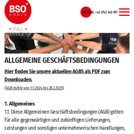
Zum
Zur
Zur
Seitenbereiche:
Inhalt
Hauptnavigation
Footernavigation
HOTLINE: +43 2742 346 101
MEN
ALLGEMEINE GESCHÄFTSBEDINGUNGEN
Hier finden Sie unsere aktuellen AGBS als PDF zum
Downloaden.
(AGB gültig von 1.1.2024 bis 28.2.2025)
1. Allgemeines
1.1. Diese Allgemeinen Geschäftsbedingungen (AGB) gelten
für alle gegenwärtigen und zukünftigen Lieferungen,
Leistungen und sonstigen unternehmerischen Handlungen,