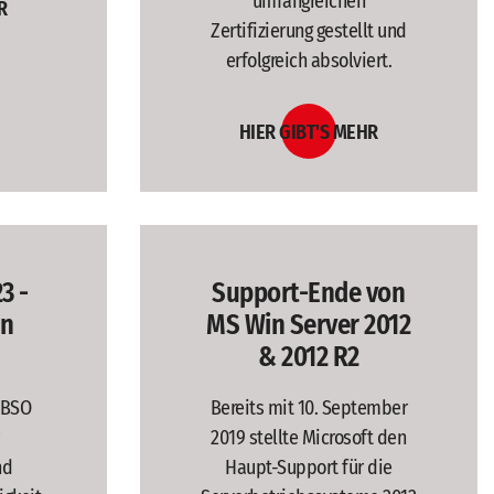
umfangreichen
R
Zertifizierung gestellt und
erfolgreich absolviert.
HIER GIBT'S MEHR
3 -
Support-Ende von
en
MS Win Server 2012
& 2012 R2
 BSO
Bereits mit 10. September
2019 stellte Microsoft den
nd
Haupt-Support für die