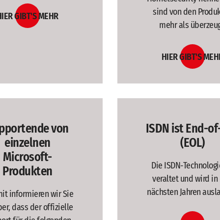
sind von den Produ
HIER GIBT'S MEHR
mehr als überzeug
HIER GIBT'S MEH
pportende von
ISDN ist End-of
einzelnen
(EOL)
Microsoft-
Die ISDN-Technologie
Produkten
veraltet und wird in
nächsten Jahren ausl
it informieren wir Sie
er, dass der offizielle