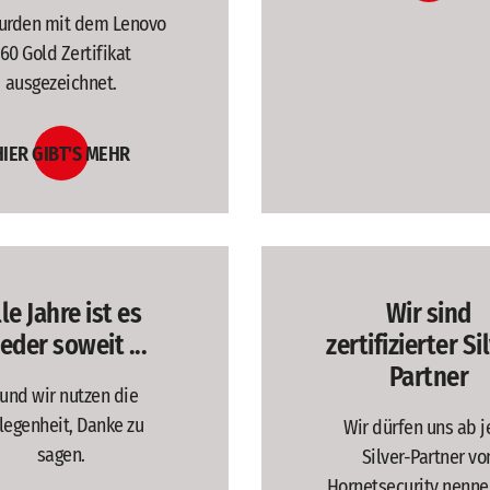
urden mit dem Lenovo
60 Gold Zertifikat
ausgezeichnet.
HIER GIBT'S MEHR
le Jahre ist es
Wir sind
eder soweit ...
zertifizierter Si
Partner
. und wir nutzen die
legenheit, Danke zu
Wir dürfen uns ab j
sagen.
Silver-Partner vo
Hornetsecurity nenne