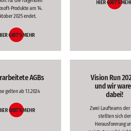
ort für die folgenden
HIER GIBT'S MEH
osoft-Produkte am 14.
ktober 2025 endet.
HIER GIBT'S MEHR
rarbeitete AGBs
Vision Run 202
und wir war
se gelten ab 1.1.2024
dabei!
Zwei Laufteams der
HIER GIBT'S MEHR
stellten sich der
Herausforerung u