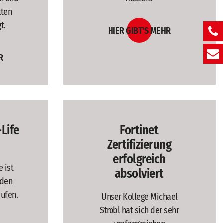
kten
t.
HIER GIBT'S MEHR
R
-Life
Fortinet
Zertifizierung
erfolgreich
 ist
absolviert
 den
aufen.
Unser Kollege Michael
Strobl hat sich der sehr