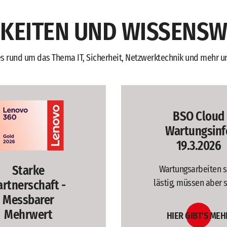
KEITEN UND WISSENS
s rund um das Thema IT, Sicherheit, Netzwerktechnik und mehr und
BSO Cloud
Wartungsinf
19.3.2026
Starke
Wartungsarbeiten s
lästig, müssen aber se
artnerschaft -
Messbarer
Mehrwert
HIER GIBT'S MEH